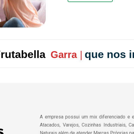
 Frutabella
que nos im
Cr
|
A empresa possui um mix diferenciado e e
Atacados, Varejos, Cozinhas Industriais, 
s.
Naturais além de atender Marcas Próprias pa