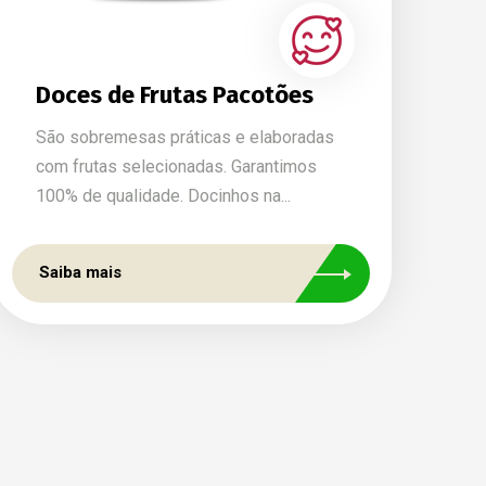
Doces de Frutas Pacotões
São sobremesas práticas e elaboradas
com frutas selecionadas. Garantimos
100% de qualidade. Docinhos na...
Saiba mais