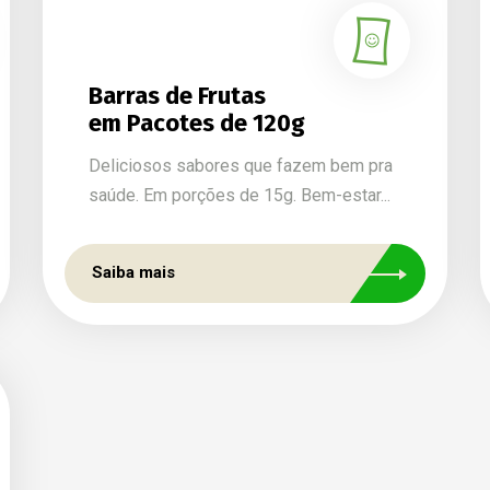
Barras de Frutas
em Pacotes de 120g
Deliciosos sabores que fazem bem pra
saúde. Em porções de 15g. Bem-estar...
Saiba mais