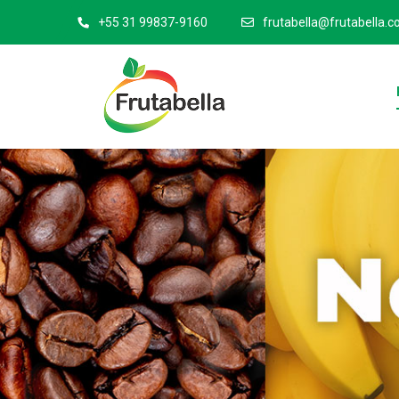
+55 31 99837-9160
frutabella@frutabella.c