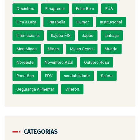
Docinhos
Emagrecer
Estar Bem
EUA
Fica a Dica
Frutabella
Humor
Institucional
Internacional
Itajubá-MG
Japão
Linhaça
Mart Minas
Minas
Minas Gerais
Mundo
Nordeste
Novembro Azul
Outubro Rosa
Pacotões
PDV
saudabilidade
Saúde
Segurança Alimentar
Villefort
CATEGORIAS