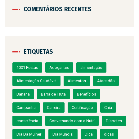
COMENTÁRIOS RECENTES
ETIQUETAS
1001 Festas
Adoçantes
alimentação
Alimentação Saudável
Alimentos
Atacadão
Banana
Barra de Fruta
Benefícios
Campanha
Carreira
Certificação
Chia
consciência
Conversando com a Nutri
Diabetes
Dia Da Mulher
Dia Mundial
Dica
dicas